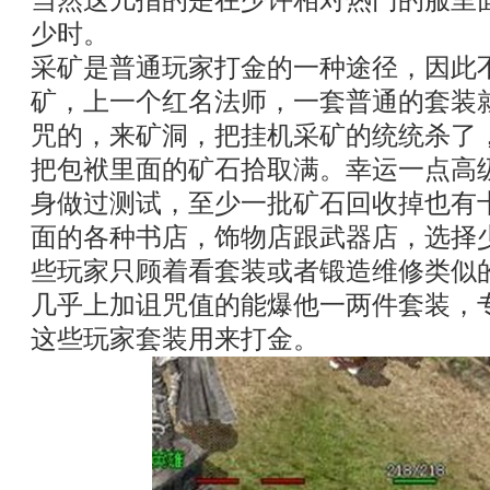
当然这儿指的是在少许相对热门的服里
少时。
采矿是普通玩家打金的一种途径，因此
矿，上一个红名法师，一套普通的套装
咒的，来矿洞，把挂机采矿的统统杀了
把包袱里面的矿石拾取满。幸运一点高
身做过测试，至少一批矿石回收掉也有
面的各种书店，饰物店跟武器店，选择
些玩家只顾着看套装或者锻造维修类似
几乎上加诅咒值的能爆他一两件套装，
这些玩家套装用来打金。